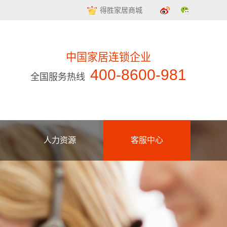
得胜家居商城
中国家居连锁企业
400-8600-981
全国服务热线
人力资源
客服中心